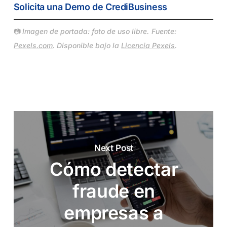
Solicita una Demo de CrediBusiness
📷
Imagen de portada: foto de uso libre. Fuente:
Pexels.com
. Disponible bajo la
Licencia Pexels
.
Next Post
Cómo detectar
fraude en
empresas a