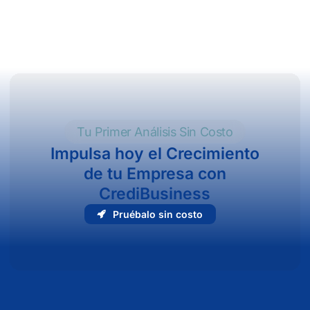
Tu Primer Análisis Sin Costo
Impulsa hoy el Crecimiento
de tu Empresa con
CrediBusiness
P
r
u
é
b
a
l
o
s
i
n
c
o
s
t
o