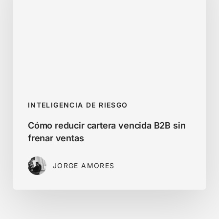
vencida
B2B
sin
frenar
ventas
INTELIGENCIA DE RIESGO
Cómo reducir cartera vencida B2B sin
frenar ventas
JORGE AMORES