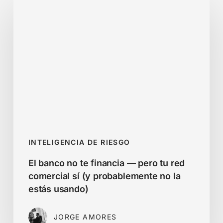
banco
no
te
financia
—
pero
tu
red
comercial
sí
INTELIGENCIA DE RIESGO
(y
El banco no te financia — pero tu red
probablemente
comercial sí (y probablemente no la
no
estás usando)
la
estás
JORGE AMORES
usando)