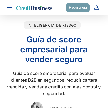
Skip
Menu
Probar ahora
to
acc
main
content
INTELIGENCIA DE RIESGO
Guía de score
empresarial para
vender seguro
Guía de score empresarial para evaluar
clientes B2B en segundos, reducir cartera
vencida y vender a crédito con más control y
seguridad.
JORGE AMORES