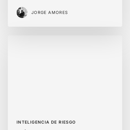
JORGE AMORES
Validación
de
Proveedores
en
México:
El
Escudo
contra
el
Fraude
Corporativo
INTELIGENCIA DE RIESGO