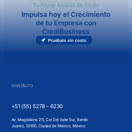
Tu Primer Análisis Sin Costo
Impulsa hoy el Crecimiento
de tu Empresa con
CrediBusiness
P
r
u
é
b
a
l
o
s
i
n
c
o
s
t
o
CONTÁCTO
+51 (55) 5278 – 6230
Av. Magdalena 211, Col Del Valle Sur, Benito
Juárez, 03100, Ciudad de México, México