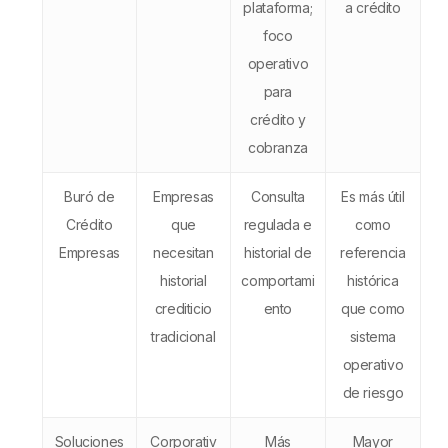
plataforma;
a crédito
foco
operativo
para
crédito y
cobranza
Buró de
Empresas
Consulta
Es más útil
Crédito
que
regulada e
como
Empresas
necesitan
historial de
referencia
historial
comportami
histórica
crediticio
ento
que como
tradicional
sistema
operativo
de riesgo
Soluciones
Corporativ
Más
Mayor