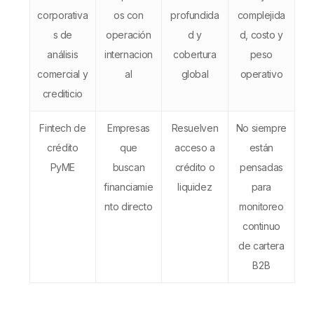
corporativa
os con
profundida
complejida
s de
operación
d y
d, costo y
análisis
internacion
cobertura
peso
comercial y
al
global
operativo
crediticio
Fintech de
Empresas
Resuelven
No siempre
crédito
que
acceso a
están
PyME
buscan
crédito o
pensadas
financiamie
liquidez
para
nto directo
monitoreo
continuo
de cartera
B2B