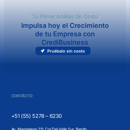
Tu Primer Análisis Sin Costo
Impulsa hoy el Crecimiento
de tu Empresa con
CrediBusiness
P
r
u
é
b
a
l
o
s
i
n
c
o
s
t
o
CONTÁCTO
+51 (55) 5278 – 6230
Av. Magdalena 211, Col Del Valle Sur, Benito