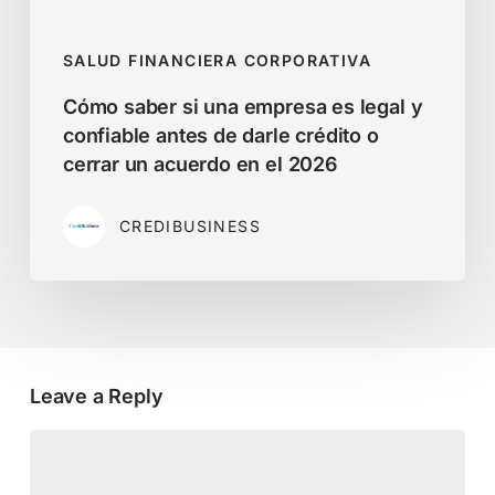
antes
de
SALUD FINANCIERA CORPORATIVA
darle
Cómo saber si una empresa es legal y
crédito
confiable antes de darle crédito o
o
cerrar un acuerdo en el 2026
cerrar
un
CREDIBUSINESS
acuerdo
en
el
2026
Leave a Reply