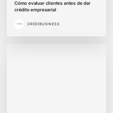
Cómo evaluar clientes antes de dar
crédito empresarial
CREDIBUSINESS
9
errores
comunes
en
crédito
B2B