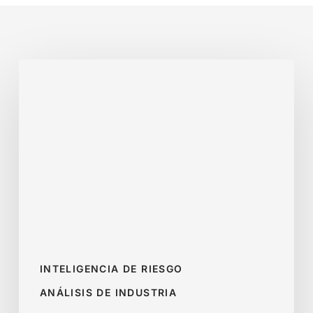
Cómo
evaluar
clientes
antes
de
dar
crédito
empresarial
INTELIGENCIA DE RIESGO
ANÁLISIS DE INDUSTRIA