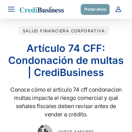
Skip
Menu
Probar ahora
to
acc
main
content
SALUD FINANCIERA CORPORATIVA
Artículo 74 CFF:
Condonación de multas
| CrediBusiness
Conoce cómo el articulo 74 cff condonacion
multas impacta el riesgo comercial y qué
señales fiscales deben revisar antes de
vender a crédito.
JORGE AMORES