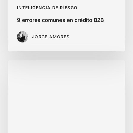
INTELIGENCIA DE RIESGO
9 errores comunes en crédito B2B
JORGE AMORES
Cómo
saber
si
una
empresa
es
legal
y
confiable